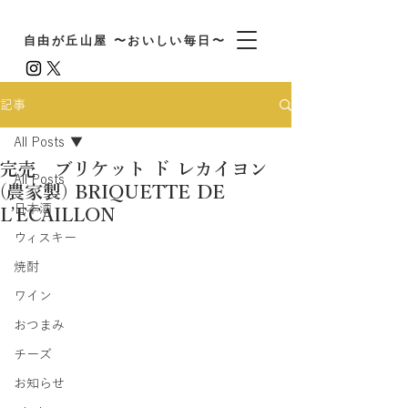
自由が丘山屋 〜おいしい毎日〜
記事
All Posts
完売 ブリケット ド レカイヨン
All Posts
(農家製) BRIQUETTE DE
日本酒
L’ECAILLON
ウィスキー
焼酎
ワイン
おつまみ
チーズ
お知らせ