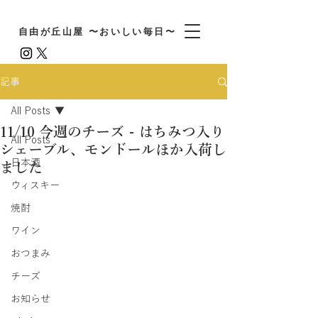
自由が丘山屋 〜おいしい毎日〜
記事
All Posts
11/10 今週のチーズ - はちみつ入り
All Posts
シェーブル、モンドールほか入荷し
日本酒
ました
ウィスキー
焼酎
ワイン
おつまみ
チーズ
お知らせ