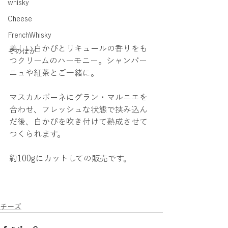
whisky
Cheese
FrenchWhisky
美しい白かびとリキュールの香りをも
そのほか
つクリームのハーモニー。シャンパー
ニュや紅茶とご一緒に。
マスカルポーネにグラン・マルニエを
合わせ、フレッシュな状態で挟み込ん
だ後、白かびを吹き付けて熟成させて
つくられます。
約100gにカットしての販売です。
チーズ