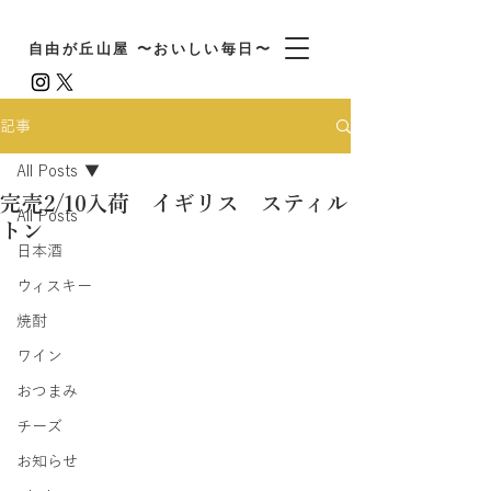
自由が丘山屋 〜おいしい毎日〜
記事
All Posts
完売2/10入荷 イギリス スティル
All Posts
トン
日本酒
ウィスキー
焼酎
ワイン
おつまみ
チーズ
お知らせ