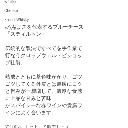
whisky
Cheese
FrenchWhisky
 イギリスを代表するブルーチーズ
そのほか
「スティルトン」
伝統的な製法ですべてを手作業で
行なうクロップウェル・ビショッ
プ社製。
熟成とともに茶色味がかり、ゴツ
ゴツしてくる外皮とは裏腹にコク
と旨みが一層増して、濃厚な食感
に上品な甘みと苦味
がスパイシーな赤ワインや貴腐ワ
インによく合います。
約100gにカットして販売します。