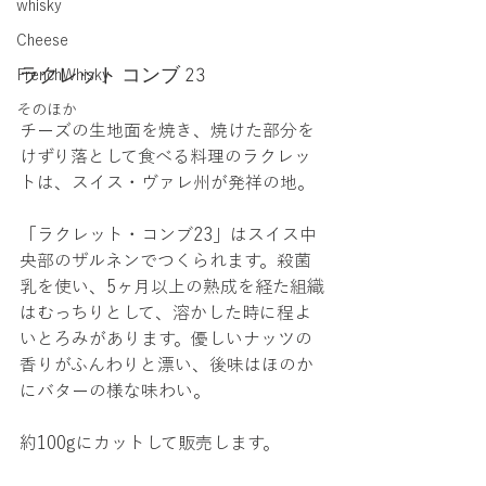
whisky
Cheese
ラクレット コンブ 23
FrenchWhisky
そのほか
チーズの生地面を焼き、焼けた部分を
けずり落として食べる料理のラクレッ
トは、スイス・ヴァレ州が発祥の地。
「ラクレット・コンブ23」はスイス中
央部のザルネンでつくられます。殺菌
乳を使い、5ヶ月以上の熟成を経た組織
はむっちりとして、溶かした時に程よ
いとろみがあります。優しいナッツの
香りがふんわりと漂い、後味はほのか
にバターの様な味わい。
約100gにカットして販売します。