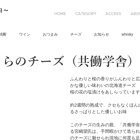
日〜
HOME
CATEGORY
ACCESS
ABO
焼酎
ワイン
おつまみ
チーズ
お知らせ
whisky
くらのチーズ（共働学舎）
ふんわりと桜の香りがふんわりと広
かな優しい味わいの北海道チーズ
桜の花の塩漬けをあしらっています
約2週間の熟成で、クセもなくほん
るさっぱりとした優しいお味
このチーズの生みの親、「共働学舎
る宮嶋望氏は、手間暇かけて造られ
のチーズに魅せられ現地に何度も足