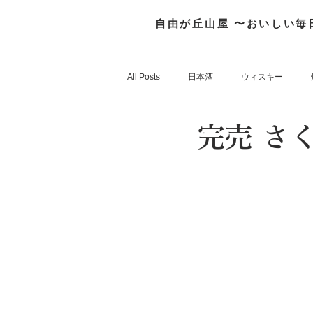
自由が丘山屋 〜おいしい毎
All Posts
日本酒
ウィスキー
完売 さ
FrenchWhisky
そのほか