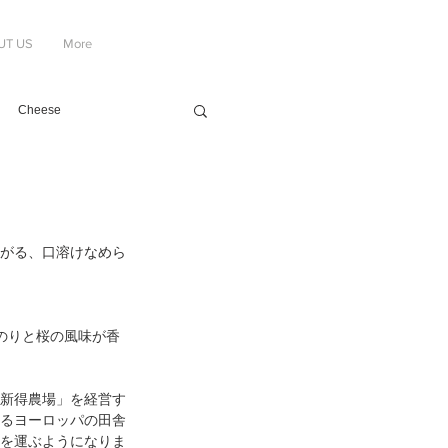
UT US
More
Cheese
がる、口溶けなめら
のりと桜の風味が香
新得農場」を経営す
るヨーロッパの田舎
を運ぶようになりま