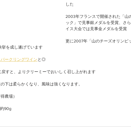
した
2003年フランスで開催された「山
ック」で見事銀メダルを受賞、さらに
イス大会では見事金メダルを受賞
更に2007年「山のチーズオリンピ
快挙を成し遂げています
スパークリングワイン
と◎
に戻すと、よりクリーミーでおいしく召し上がれます
皮の下は柔らかくなり、風味は強くなります。
新得農場）
約90g