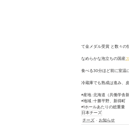
て金メダル受賞 と数々の
なめらかな泡立ちの国産
食べる30分ほど前に室温
冷蔵庫でも熟成は進み、
◉産地 :北海道（共働学舎
◉地域 :十勝平野、新得町
◉1ホールあたりの総重量　
日本チーズ
チーズ
お知らせ