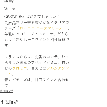
whisky
Cheese
FrenchWhisky
GW用にチーズが入荷しました！
ローズマリー香る爽やかなイタリアの
そのほか
チーズ「
ロッコロ ローズマリーノ
 」、
羊乳のペコリーノトスカーナ、どちら
もよく冷やした白ワインと相性抜群で
す。
フランスからは、定番のコンテ、むっ
ちりした食感のアベイドタミエ、白カ
ビの
クロミエ
、青カビは
フルムダンベ
ール
。
青カビチーズは、甘口ワインと合わせ
て！
お知らせ