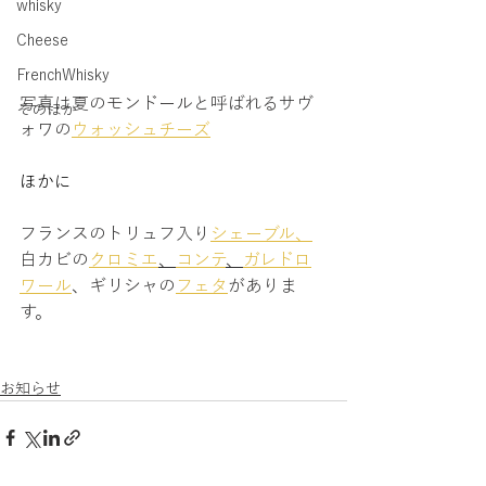
whisky
Cheese
FrenchWhisky
写真は夏のモンドールと呼ばれるサヴ
そのほか
ォワの
ウォッシュチーズ
ほかに
フランスのトリュフ入り
シェーブル、
白カビの
クロミエ
、
コンテ
、
ガレドロ
ワール
、ギリシャの
フェタ
がありま
す。
お知らせ