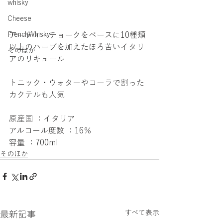
whisky
Cheese
FrenchWhisky
アーティーチョークをベースに10種類
以上のハーブを加えたほろ苦いイタリ
そのほか
アのリキュール
トニック・ウォターやコーラで割った
カクテルも人気
原産国 ：イタリア
アルコール度数 ：16％
容量 ：700ml
そのほか
すべて表示
最新記事