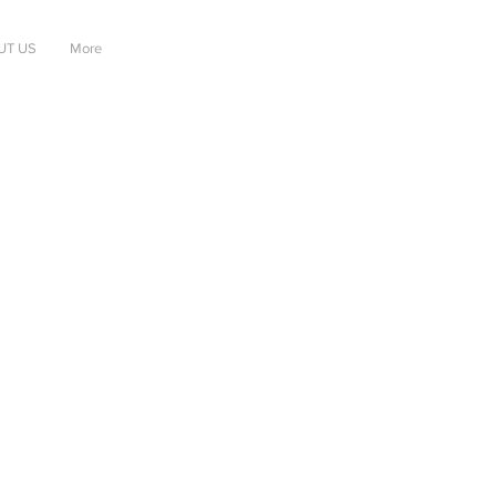
UT US
More