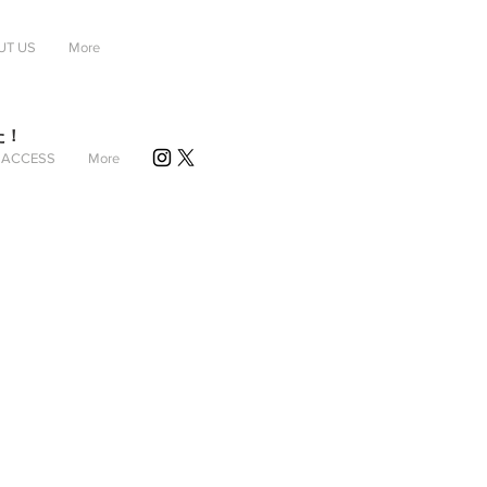
UT US
More
た！
ACCESS
More