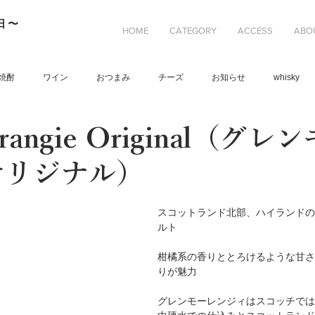
日〜
HOME
CATEGORY
ACCESS
ABO
焼酎
ワイン
おつまみ
チーズ
お知らせ
whisky
orangie Original（グ
オリジナル）
スコットランド北部、ハイランドの
ルト
柑橘系の香りととろけるような甘さ
りが魅力
グレンモーレンジィはスコッチでは