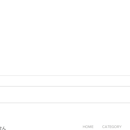
Kilchoman Sanaig(キルホー
完売 
マン サナイグ）|スコッチ|ヘ
Ba
HOME
CATEGORY
せん