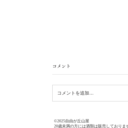
コメント
コメントを追加…
ROE & CO（ロー アンド コ
©️2025自由が丘山屋
ー）|アイリッシュ|ブレンデ
​20歳未満の方には酒類は販売しておりま