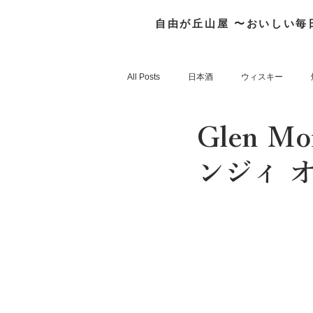
自由が丘山屋 〜おいしい毎
All Posts
日本酒
ウィスキー
Glen M
FrenchWhisky
そのほか
ンジィ 