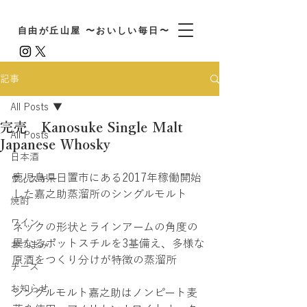
自由が丘山屋 〜おいしい毎日〜
記事
All Posts
完売 Kanosuke Single Malt
All Posts
Japanese Whosky
日本酒
鹿児島県日置市にある2017年稼働開始
ウィスキー
した嘉之助蒸溜所のシングルモルト
焼酎
ワイン
ネックの形状とラインアームの角度の
異なるポットスチルを3基備え、多様な
おつまみ
原酒をつくり分けが特徴の蒸溜所
チーズ
お知らせ
シングルモルト嘉之助はノンピート麦