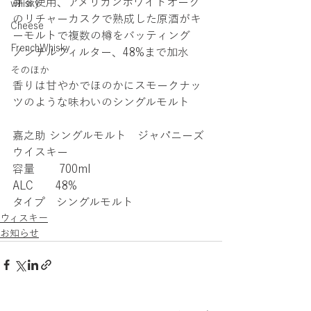
芽を使用、アメリカンホワイトオーク
whisky
のリチャーカスクで熟成した原酒がキ
Cheese
ーモルトで複数の樽をバッティング
FrenchWhisky
ノンチルフィルター、48%まで加水
そのほか
香りは甘やかでほのかにスモークナッ
ツのような味わいのシングルモルト
嘉之助 シングルモルト　ジャパニーズ
ウイスキー
容量       700ml
ALC　　48%
タイプ　シングルモルト
ウィスキー
お知らせ