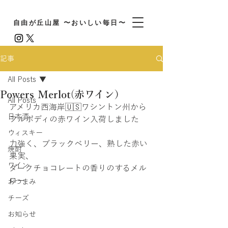
自由が丘山屋 〜おいしい毎日〜
記事
All Posts
Powers Merlot(赤ワイン）
All Posts
アメリカ西海岸🇺🇸ワシントン州から
日本酒
フルボディの赤ワイン入荷しました
ウィスキー
力強く、ブラックベリー、熟した赤い
焼酎
果実、
ワイン
ダークチョコレートの香りのするメル
ロー
おつまみ
チーズ
お知らせ