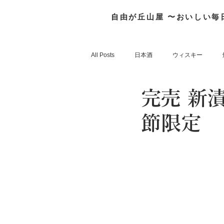
自由が丘山屋 〜おいしい毎
All Posts
日本酒
ウィスキー
完売 新
FrenchWhisky
そのほか
節限定