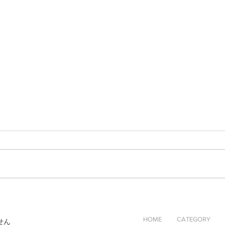
わかさぎ唐揚げ（しお味）｜
江戸
秋田産｜佐市の佃煮
産の
HOME
CATEGORY
せん