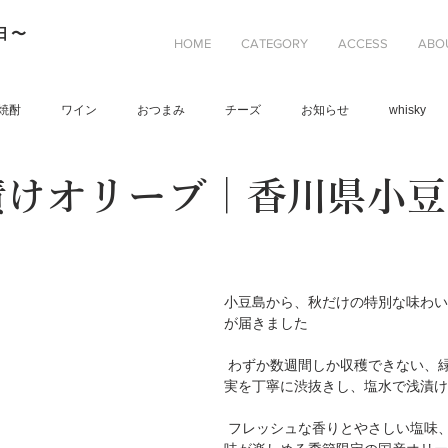
日〜
HOME
CATEGORY
ACCESS
ABO
焼酎
ワイン
おつまみ
チーズ
お知らせ
whisky
漬けオリーブ｜香川県小
小豆島から、秋だけの特別な味わい
が届きました
 わずか数週間しか収穫できない、緑の若いオリーブ果
実を丁寧に渋抜きし、塩水で浅漬け
 フレッシュな香りとやさしい塩味、オリーブ本来の風