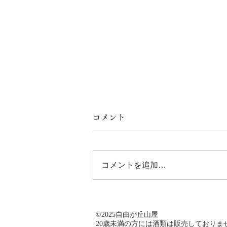
コメント
コメントを追加…
燻製ナッツ｜埼玉秩父｜ウイ
©️2025自由が丘山屋
スキー樽をスモークチップに
​20歳未満の方には酒類は販売しておりま